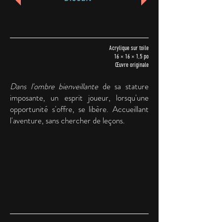
Acrylique sur toile
16 × 16 × 1,5 po
Œuvre originale
Dans l'ombre bienveillante
de sa stature
imposante, un esprit joueur, lorsqu'une
opportunité s'offre, se libère. Accueillant
l'aventure, sans chercher de leçons.