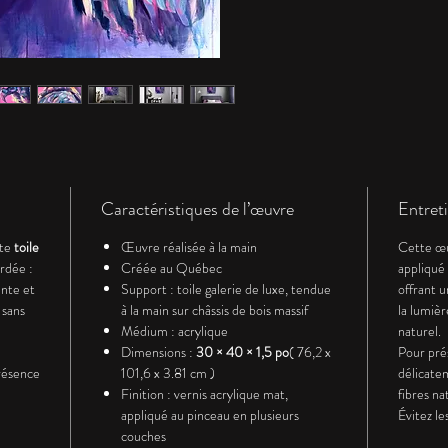
qui s’
souvent
Le vaut
comme 
mais c
de tri e
Cette 
de rest
repren
Caractéristiques de l’œuvre
Entret
la rend
tte
toile
Œuvre réalisée à la main
Cette œu
reprend
rdée :
Créée au Québec
appliqué
La com
ante et
Support : toile galerie de luxe, tendue
offrant u
densité 
 sans
à la main sur châssis de bois massif
la lumiè
Les vio
Médium : acrylique
naturel.
et les 
Dimensions :
30 × 40 × 1,5 po
( 76,2 x
Pour pré
lumièr
résence
101,6 x 3.81 cm )
délicate
Finition : vernis acrylique mat,
fibres na
tenue,
appliqué au pinceau en plusieurs
Évitez le
Le rega
couches