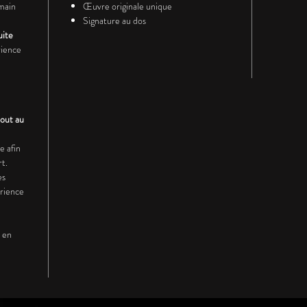
choisit
main
Œuvre originale unique
Signature au dos
Perspe
uite
place d
rience
contem
l’œuvr
struct
point 
tout au
e afin
rt.
es
érience
e en