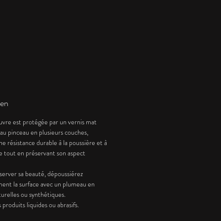
approche de ce qu’on préfère
 laisser à distance.
our n’est pas traité ici
un symbole de menace,
omme une présence de veille,
t de lucidité.
pièce touche à une manière
er au plus près du réel, de
dre une matière confuse, de
ien
re traitable, puis d’en
vre est protégée par un vernis mat
re la main.
 au pinceau en plusieurs couches,
position laisse cohabiter
ne résistance durable à la poussière et à
et lisibilité.
re tout en préservant son aspect
lets profonds, les bleus froids
passages plus vifs de rose et de
server sa beauté, dépoussiérez
e construisent une tension
ment la surface avec un plumeau en
turelles ou synthétiques.
 sans dramatisation.
s produits liquides ou abrasifs.
rd reste calme. Il observe. Il