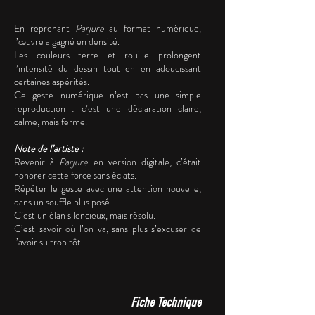
En reprenant
Parjure
au format numérique,
l’œuvre a gagné en densité.
Les couleurs terre et rouille prolongent
l’intensité du dessin tout en en adoucissant
certaines aspérités.
Ce geste numérique n’est pas une simple
reproduction : c’est une déclaration claire,
calme, mais ferme.
Note de l’artiste :
Revenir à
Parjure
en version digitale, c’était
honorer cette force sans éclats.
Répéter le geste avec une attention nouvelle,
dans un souffle plus posé.
C’est un élan silencieux, mais résolu.
C’est savoir où l’on va, sans plus s’excuser de
l’avoir su trop tôt.
Fiche Technique