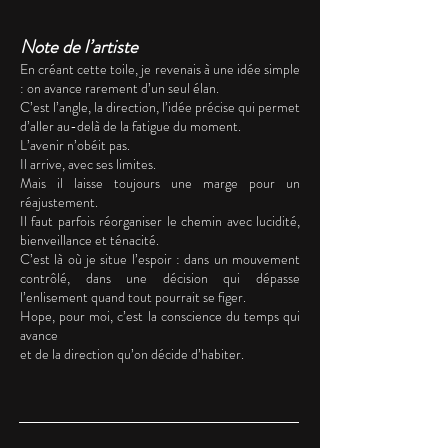
Note de l’artiste
En créant cette toile, je revenais à une idée simple
: on avance rarement d’un seul élan.
C’est l’angle, la direction, l’idée précise qui permet
d’aller au-delà de la fatigue du moment.
L’avenir n’obéit pas.
Il arrive, avec ses limites.
Mais il laisse toujours une marge pour un
réajustement.
Il faut parfois réorganiser le chemin avec lucidité,
bienveillance et ténacité.
C’est là où je situe l’espoir : dans un mouvement
contrôlé, dans une décision qui dépasse
l’enlisement quand tout pourrait se figer.
Hope, pour moi, c’est la conscience du temps qui
avance
et de la direction qu’on décide d’habiter.