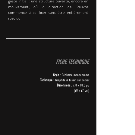
geste initial : une structure ouverte, encore en
mouvement, où la direction de l’œuvre
commence à se fixer sans être entièrement
résolue.
FICHE TECHNIQUE
Style
: Réalisme monochrome
Technique
: Graphite & fusain sur papier
Dimensions
: 7.8 x 10.8 po
(20 x 27 cm)