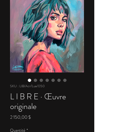
SKU : LIB/Acr/Lux/050
L I B R E · Œuvre
originale
Prix
2 150,00 $
Quantité
*