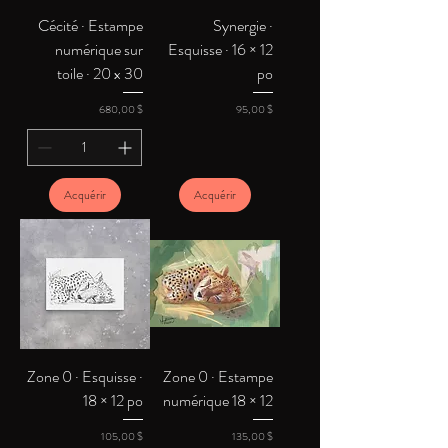
Cécité · Estampe
Synergie ·
numérique sur
Esquisse · 16 × 12
toile · 20 x 30
po
Prix
Prix
680,00 $
95,00 $
Acquérir
Acquérir
Zone 0 · Esquisse ·
Zone 0 · Estampe
18 × 12 po
numérique 18 × 12
Prix
Prix
105,00 $
135,00 $