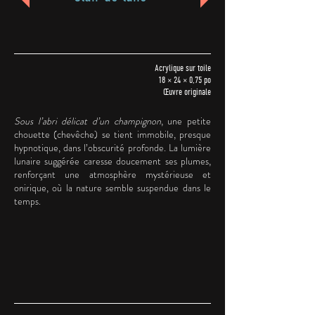
Acrylique sur toile
18 × 24 × 0,75 po
Œuvre originale
Sous l’abri délicat d’un champignon
, une petite
chouette (chevêche) se tient immobile, presque
hypnotique, dans l’obscurité profonde. La lumière
lunaire suggérée caresse doucement ses plumes,
renforçant une atmosphère mystérieuse et
onirique, où la nature semble suspendue dans le
temps.