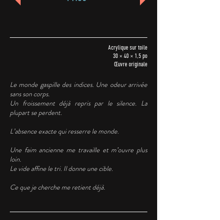
Acrylique sur toile
30 × 40 × 1,5 po
Œuvre originale
Le monde gaspille des indices. Une odeur arrivée
sans son corps.
Un froissement déjà repris par le silence. La
plupart se perdent.
L’absence exacte qui resserre le monde.
Une faim ancienne me travaille et m’ouvre plus
loin.
Le vide affine le tri. Il donne une cible.
Ce que je cherche me retient déjà.