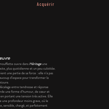
Acquérir
œuvre
a mouffette ouvre dans
Héritage
une
cte, plus quotidienne et un peu culottée.
ent une partie de sa force : elle n’a pas
aucoup d’espace pour transformer la
ntoure.
 décalage entre tendresse et réponse
 garde une forme d’humour, de cœur et
en portant une tension très active. Elle
rie une profondeur moins grave, où le
le, sensible, chargé, et parfaitement