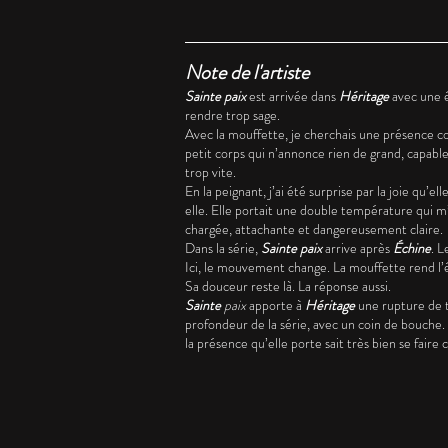
Note de l'artiste
Sainte paix
est arrivée dans
Héritage
avec une é
rendre trop sage.
Avec la mouffette, je cherchais une présence 
petit corps qui n’annonce rien de grand, capable
trop vite.
En la peignant, j’ai été surprise par la joie qu’e
elle. Elle portait une double température qui m
chargée, attachante et dangereusement claire.
Dans la série,
Sainte paix
arrive après
Échine
. L
Ici, le mouvement change. La mouffette rend l’é
Sa douceur reste là. La réponse aussi.
Sainte
paix
apporte à
Héritage
une rupture de t
profondeur de la série, avec un coin de bouche. E
la présence qu’elle porte sait très bien se fair