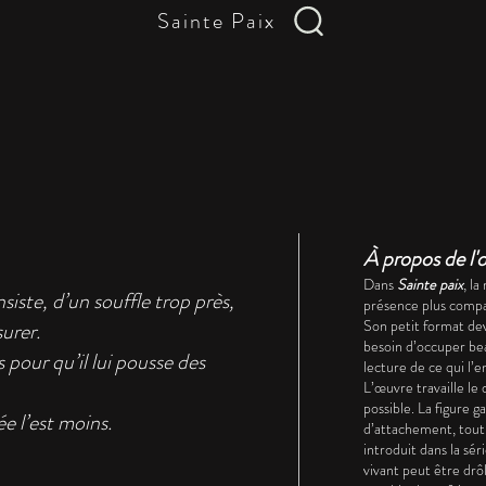
Sainte Paix
À propos de l'
Dans
Sainte paix
, l
nsiste, d’un souffle trop près,
présence plus compa
Son petit format devi
urer.
besoin d’occuper be
 pour qu’il lui pousse des
lecture de ce qui l’e
L’œuvre travaille le
possible. La figure
ée l’est moins.
d’attachement, tout 
introduit dans la sé
vivant peut être drô