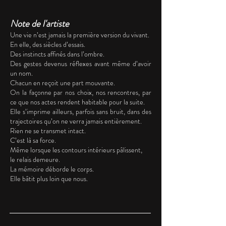
Note de l'artiste
Une vie n’est jamais la première version du vivant.
En elle, des siècles d’essais.
Des instincts affinés dans l’ombre.
Des gestes devenus réflexes avant même d’avoir
un nom.
Chacun en reçoit une part mouvante.
On la façonne par nos choix, nos rencontres, par
ce que nos actes rendent habitable pour la suite.
Elle s’imprime ailleurs, parfois sans bruit, dans des
trajectoires qu’on ne verra jamais entièrement.
Rien ne se transmet intact.
C’est là sa force.
Même lorsque les contours intérieurs pâlissent,
le relais demeure.
La mémoire déborde le corps.
Elle bâtit plus loin que nous.