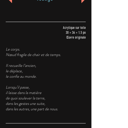
Acrylique sur toile
30 × 36 × 1,5 po
Œuvre originale
Le corps.
Nœud fragile de chair et de temps.
Il recueille l’ancien,
le déplace,
le confie au monde.
Lorsqu’il passe,
il laisse dans la matière
de quoi soulever la terre,
dans les gestes une suite,
dans les autres, une part de nous.